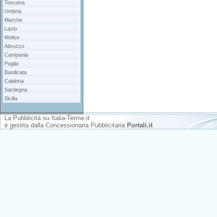
Toscana
Umbria
Marche
Lazio
Molise
Abruzzo
Campania
Puglia
Basilicata
Calabria
Sardegna
Sicilia
La Pubblicità su Italia-Terme.it
è gestita dalla
Concessionaria Pubblicitaria
Portali.it