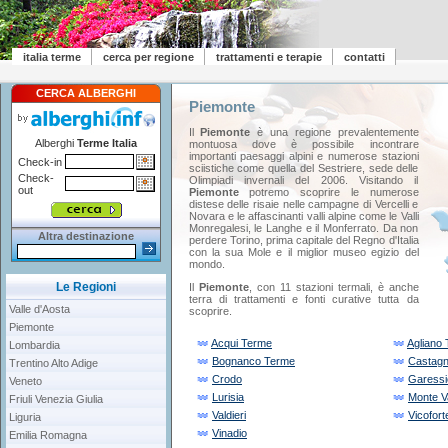
italia terme
cerca per regione
trattamenti e terapie
contatti
CERCA ALBERGHI
Piemonte
Il
Piemonte
è una regione prevalentemente
Alberghi
Terme Italia
montuosa dove è possibile incontrare
importanti paesaggi alpini e numerose stazioni
Check-in
sciistiche come quella del Sestriere, sede delle
Check-
Olimpiadi invernali del 2006. Visitando il
out
Piemonte
potremo scoprire le numerose
distese delle risaie nelle campagne di Vercelli e
Novara e le affascinanti valli alpine come le Valli
Monregalesi, le Langhe e il Monferrato. Da non
Altra destinazione
perdere Torino, prima capitale del Regno d'Italia
con la sua Mole e il miglior museo egizio del
mondo.
Le Regioni
Il
Piemonte
, con 11 stazioni termali, è anche
terra di trattamenti e fonti curative tutta da
Valle d'Aosta
scoprire.
Piemonte
Acqui Terme
Agliano
Lombardia
Bognanco Terme
Castagn
Trentino Alto Adige
Crodo
Garessi
Veneto
Lurisia
Monte V
Friuli Venezia Giulia
Valdieri
Vicofort
Liguria
Vinadio
Emilia Romagna