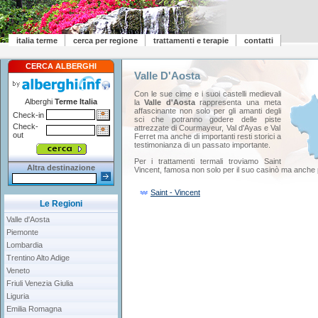
italia terme
cerca per regione
trattamenti e terapie
contatti
CERCA ALBERGHI
Valle D'Aosta
Con le sue cime e i suoi castelli medievali
Alberghi
Terme Italia
la
Valle d'Aosta
rappresenta una meta
affascinante non solo per gli amanti degli
Check-in
sci che potranno godere delle piste
Check-
attrezzate di Courmayeur, Val d'Ayas e Val
out
Ferret ma anche di importanti resti storici a
testimonianza di un passato importante.
Per i trattamenti termali troviamo Saint
Altra destinazione
Vincent, famosa non solo per il suo casinò ma anche pe
Saint - Vincent
Le Regioni
Valle d'Aosta
Piemonte
Lombardia
Trentino Alto Adige
Veneto
Friuli Venezia Giulia
Liguria
Emilia Romagna