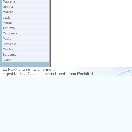
Toscana
Umbria
Marche
Lazio
Molise
Abruzzo
Campania
Puglia
Basilicata
Calabria
Sardegna
Sicilia
La Pubblicità su Italia-Terme.it
è gestita dalla
Concessionaria Pubblicitaria
Portali.it